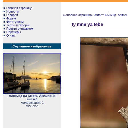
■
Главная страница
■
Новости
■
Галерея
Основная страница
/
Животный мир. Animal 
■
Форум
■
Фототуризм
ty mne ya tebe
■
Тесты и обзоры
■
Просто о сложном
■
Партнеры
■
О нас
Случайное изображение
Алесунд на закате. Alesund at
sunset.
Комментарии: 1
VicColon