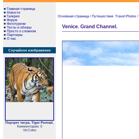
■
Главная страница
■
Новости
■
Галерея
Основная страница
/
Путешествия. Travel Photos
/
■
Форум
■
Фототуризм
Venice. Grand Channel.
■
Тесты и обзоры
■
Просто о сложном
■
Партнеры
■
О нас
Случайное изображение
Портрет тигра. Tiger Portrait.
Комментарии: 0
VicColon