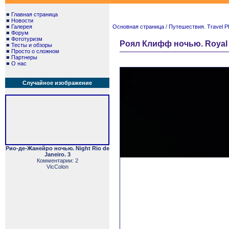
■
Главная страница
■
Новости
■
Галерея
Основная страница
/
Путешествия. Travel P
■
Форум
■
Фототуризм
Роял Клифф ночью. Royal Cl
■
Тесты и обзоры
■
Просто о сложном
■
Партнеры
■
О нас
Случайное изображение
Рио-де-Жанейро ночью. Night Rio de
Janeiro. 3
Комментарии: 2
VicColon