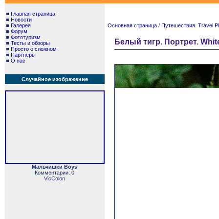
■
Главная страница
■
Новости
■
Галерея
Основная страница
/
Путешествия. Travel P
■
Форум
■
Фототуризм
Белый тигр. Портрет. White 
■
Тесты и обзоры
■
Просто о сложном
■
Партнеры
■
О нас
Случайное изображение
Мальчишки Boys
Комментарии: 0
VicColon