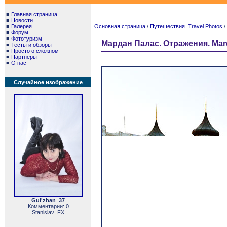
■
Главная страница
■
Новости
■
Галерея
Основная страница
/
Путешествия. Travel Photos
/
■
Форум
■
Фототуризм
Мардан Палас. Отражения. Marda
■
Тесты и обзоры
■
Просто о сложном
■
Партнеры
■
О нас
Случайное изображение
Gul'zhan_37
Комментарии: 0
Stanislav_FX