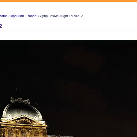
hotos
/
Франция. France.
/ Лувр ночью. Night Louvre. 2
2