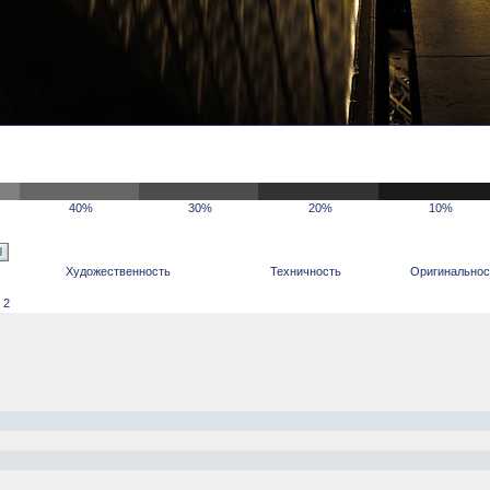
40%
30%
20%
10%
Художественность
Техничность
Оригинальнос
 2