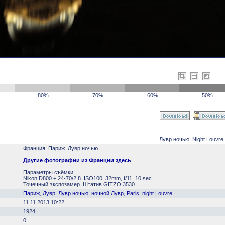
80%
70%
60%
50%
Лувр ночью. Night Louvre.
Франция. Париж. Лувр ночью.
Другие фотографии из Франции здесь
.
Параметры съёмки:
Nikon D800 + 24-70/2.8. ISO100, 32mm, f/11, 10 sec.
Точечный экспозамер. Штатив GITZO 3530.
Париж
,
Лувр
,
Лувр ночью
,
ночной Лувр
,
Paris
,
night Louvre
11.11.2013 10:22
1924
0