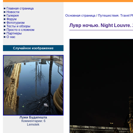
■
Главная страница
■
Новости
■
Галерея
Основная страница
/
Путешествия. Travel P
■
Форум
■
Фототуризм
Лувр ночью. Night Louvre. 
■
Тесты и обзоры
■
Просто о сложном
■
Партнеры
■
О нас
Случайное изображение
Лужи Будапешта
Комментарии: 6
Lemotek