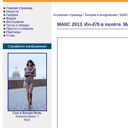
■
Главная страница
■
Новости
■
Галерея
Основная страница
/
Техника и вооружение
/ МАКС 
■
Форум
■
Фототуризм
МАКС 2013. Ил-476 в полёте. MAKS
■
Тесты и обзоры
■
Просто о сложном
■
Партнеры
■
О нас
Случайное изображение
Сон в Белую Ночь
Комментарии: 7
Nick