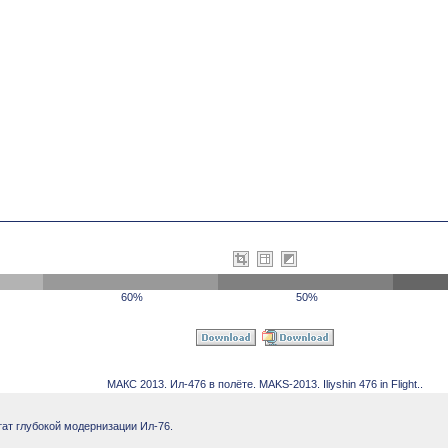
60%
50%
МАКС 2013. Ил-476 в полёте. MAKS-2013. Iliyshin 476 in Flight..
ат глубокой модернизации Ил-76.