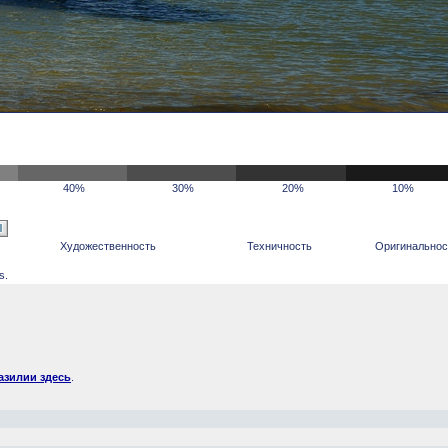
40%
30%
20%
10%
Художественность
Техничность
Оригинальнос
s.
азилии здесь
.