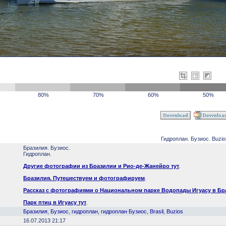
80%
70%
60%
50%
Гидроплан. Бузиос. Buzio
Бразилия. Бузиос.
Гидроплан.
Другие фотографии из Бразилии и Рио-де-Жанейро тут
.
Бразилия. Путешествуем и фотографируем
.
Рассказ с фотографиями о Национальном парке Водопады Игуасу в Бр
Парк птиц в Игуасу тут
.
Бразилия
,
Бузиос
,
гидроплан
,
гидроплан Бузиос
,
Brasil
,
Buzios
16.07.2013 21:17