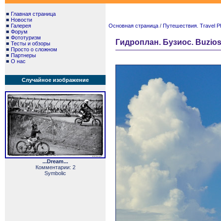
■
Главная страница
■
Новости
■
Галерея
Основная страница
/
Путешествия. Travel P
■
Форум
■
Фототуризм
Гидроплан. Бузиос. Buzios
■
Тесты и обзоры
■
Просто о сложном
■
Партнеры
■
О нас
Случайное изображение
...Dream...
Комментарии: 2
Symbolic