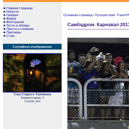
■
Главная страница
■
Новости
■
Галерея
Основная страница
/
Путешествия. Travel P
■
Форум
■
Фототуризм
Самбадром. Карнавал 2013.
■
Тесты и обзоры
■
Просто о сложном
■
Партнеры
■
О нас
Случайное изображение
Сны Старого Таллинна
Комментарии: 2
Cousin_Avi