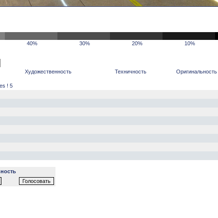
40%
30%
20%
10%
Художественность
Техничность
Оригинальность
s ! 5
ность