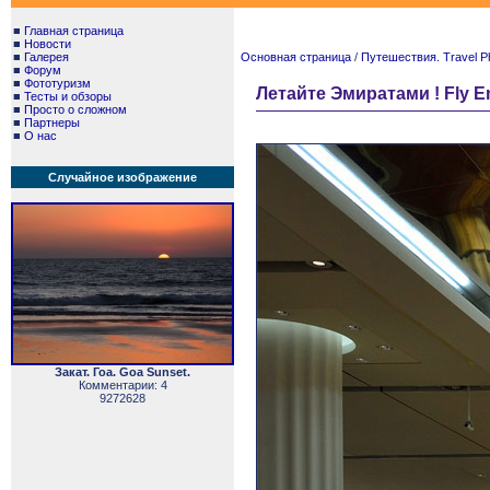
■
Главная страница
■
Новости
■
Галерея
Основная страница
/
Путешествия. Travel P
■
Форум
■
Фототуризм
Летайте Эмиратами ! Fly Em
■
Тесты и обзоры
■
Просто о сложном
■
Партнеры
■
О нас
Случайное изображение
Закат. Гоа. Goa Sunset.
Комментарии: 4
9272628