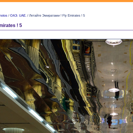
hotos
/
ОАЭ. UAE.
/ Летайте Эмиратами ! Fly Emirates ! 5
irates ! 5