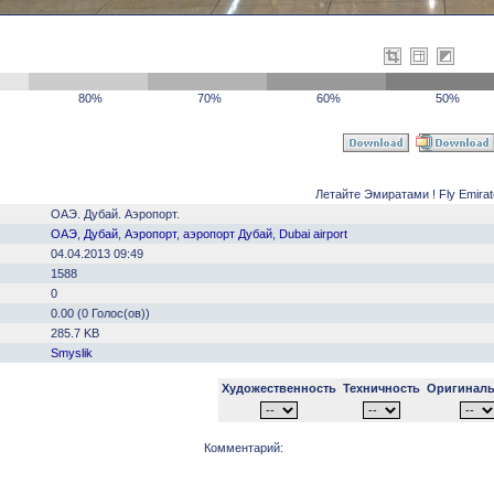
80%
70%
60%
50%
Летайте Эмиратами ! Fly Emirate
ОАЭ. Дубай. Аэропорт.
ОАЭ
,
Дубай
,
Аэропорт
,
аэропорт Дубай
,
Dubai airport
04.04.2013 09:49
1588
0
0.00 (0 Голос(ов))
285.7 KB
Smyslik
Художественность
Техничность
Оригиналь
Комментарий: