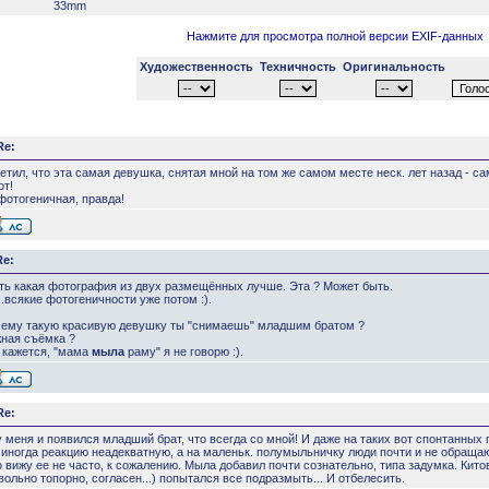
33mm
Нажмите для просмотра полной версии EXIF-данных
Художественность
Техничность
Оригинальность
Re:
етил, что эта самая девушка, снятая мной на том же самом месте неск. лет назад - с
от!
 фотогеничная, правда!
Re:
ть какая фотография из двух размещённых лучше. Эта ? Может быть.
.всякие фотогеничности уже потом :).
очему такую красивую девушку ты "снимаешь" младшим братом ?
жная съёмка ?
е кажется, "мама
мыла
раму" я не говорю :).
Re:
у меня и появился младший брат, что всегда со мной! И даже на таких вот спонтанны
 иногда реакцию неадекватную, а на маленьк. полумыльничку люди почти и не обращаю
о вижу ее не часто, к сожалению. Мыла добавил почти сознательно, типа задумка. Ки
овольно топорно, согласен...) попытался все подразмыть... И отбелесить.