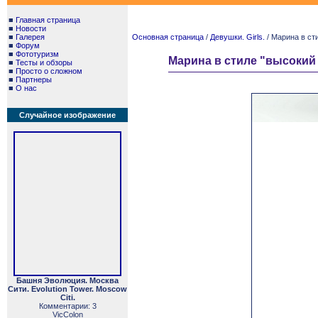
■
Главная страница
■
Новости
■
Галерея
Основная страница
/
Девушки. Girls.
/ Марина в сти
■
Форум
■
Фототуризм
Марина в стиле "высокий к
■
Тесты и обзоры
■
Просто о сложном
■
Партнеры
■
О нас
Случайное изображение
Башня Эволюция. Москва
Сити. Evolution Tower. Moscow
Citi.
Комментарии: 3
VicColon