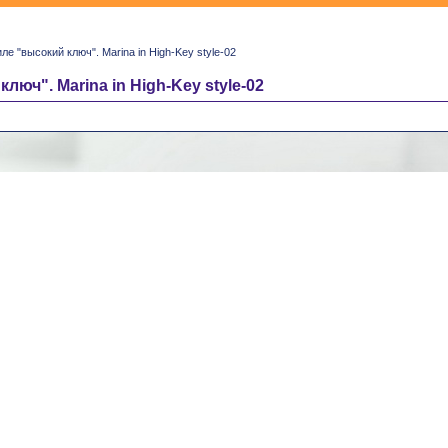
ле "высокий ключ". Marina in High-Key style-02
люч". Marina in High-Key style-02