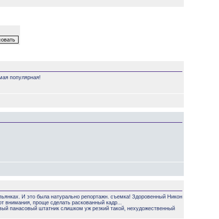
амая популярная!
х пьянках. И это была натурально репортажн. съемка! Здоровенный Никон
т внимания, проще сделать раскованный кадр...
товый панасовый штатник слишком уж резкий такой, нехудожественный