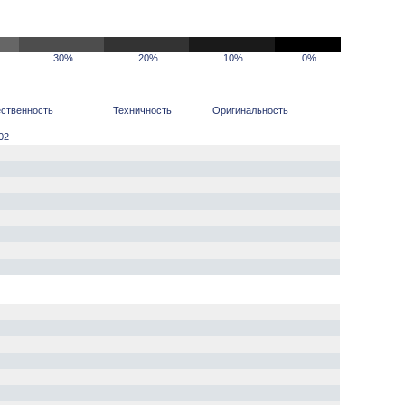
30%
20%
10%
0%
ственность
Техничность
Оригинальность
02