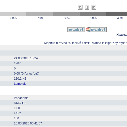
80%
70%
60%
50%
40%
Художе
Марина в стиле "высокий ключ". Marina in High-Key style-
24.03.2013 15:24
1987
0
0.00 (0 Голос(ов))
150.1 KB
Lemotek
Panasonic
DMC-G3
1/60
F/5.2
160
15.03.2013 06:41:57