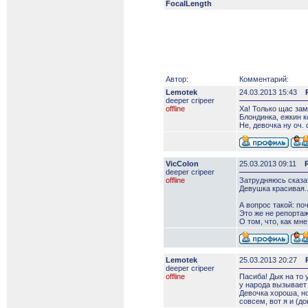
FocalLength
Автор:
Комментарий:
Lemotek
24.03.2013 15:43
deeper сripeer
offline
Ха! Только щас зам
Блондинка, ежкин к
Не, девочка ну оч.
VicColon
25.03.2013 09:11
deeper сripeer
offline
Затрудняюсь сказа
Девушка красивая..
А вопрос такой: п
Это же не репорта
О том, что, как мн
Lemotek
25.03.2013 20:27
deeper сripeer
offline
Пасиба! Дык на то 
у народа вызывает
Девочка хороша, н
совсем, вот я и (д