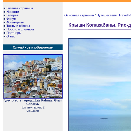
■
Главная страница
■
Новости
■
Галерея
Основная страница
/
Путешествия. Travel P
■
Форум
■
Фототуризм
Крыши Копакабаны. Рио-де-
■
Тесты и обзоры
■
Просто о сложном
■
Партнеры
■
О нас
Случайное изображение
Где-то есть город...Las Palmas. Gran
Canaria.
Комментарии: 2
VicColon