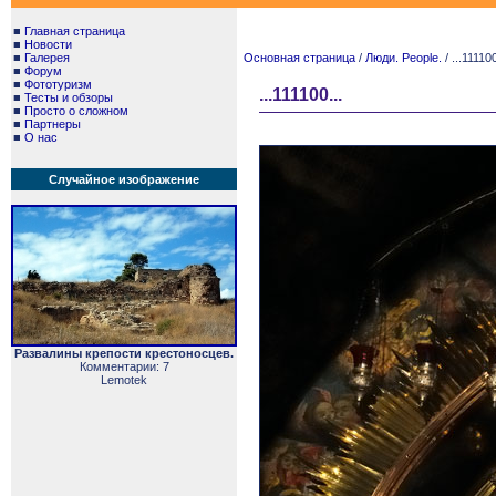
■
Главная страница
■
Новости
■
Галерея
Основная страница
/
Люди. People.
/ ...111100
■
Форум
■
Фототуризм
...111100...
■
Тесты и обзоры
■
Просто о сложном
■
Партнеры
■
О нас
Случайное изображение
Развалины крепости крестоносцев.
Комментарии: 7
Lemotek