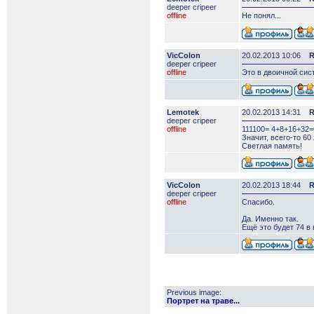
deeper сripeer
offline
Не понял...
VicColon
20.02.2013 10:06
R
deeper сripeer
offline
Это в двоичной сис
Lemotek
20.02.2013 14:31
R
deeper сripeer
offline
111100= 4+8+16+32=
Значит, всего-то 60
Светлая память!
VicColon
20.02.2013 18:44
R
deeper сripeer
offline
Спасибо.
Да. Именно так.
Ещё это будет 74 в
Previous image:
Портрет на траве...