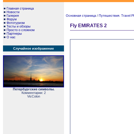
■
Главная страница
■
Новости
■
Галерея
Основная страница
/
Путешествия. Travel P
■
Форум
■
Фототуризм
Fly EMIRATES 2
■
Тесты и обзоры
■
Просто о сложном
■
Партнеры
■
О нас
Случайное изображение
Петербургские символы.
Комментарии: 2
VicColon