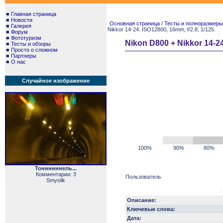
■
Главная страница
■
Новости
Основная страница
/
Тесты и полноразмеры. 
■
Галерея
Nikkor 14-24. ISO12800, 16mm, f/2.8, 1/125.
■
Форум
■
Фототуризм
Nikon D800 + Nikkor 14-24
■
Тесты и обзоры
■
Просто о сложном
■
Партнеры
■
О нас
Случайное изображение
100%
90%
80%
Тоннннннель...
Комментарии: 3
Пользователь
Smyslik
Описание:
Ключевые слова:
Дата: