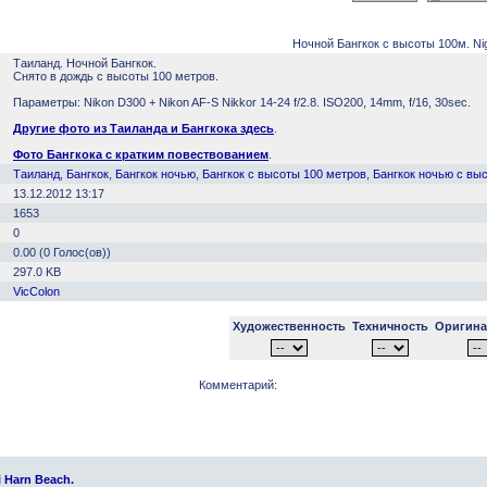
Ночной Бангкок с высоты 100м. Nig
Таиланд. Ночной Бангкок.
Снято в дождь с высоты 100 метров.
Параметры: Nikon D300 + Nikon AF-S Nikkor 14-24 f/2.8. ISO200, 14mm, f/16, 30sec.
Другие фото из Таиланда и Бангкока здесь
.
Фото Бангкока с кратким повествованием
.
Таиланд
,
Бангкок
,
Бангкок ночью
,
Бангкок с высоты 100 метров
,
Бангкок ночью с вы
13.12.2012 13:17
1653
0
0.00 (0 Голос(ов))
297.0 KB
VicColon
Художественность
Техничность
Оригина
Комментарий:
i Harn Beach.