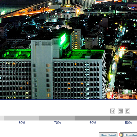
80%
70%
60%
50%