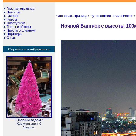
■
Главная страница
■
Новости
■
Галерея
Основная страница
/
Путешествия. Travel Photos
/
■
Форум
■
Фототуризм
Ночной Бангкок с высоты 100м.
■
Тесты и обзоры
■
Просто о сложном
■
Партнеры
■
О нас
Случайное изображение
С Новым годом !
Комментарии: 0
Smyslik