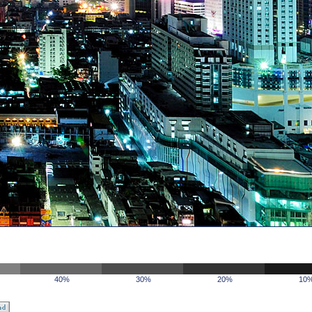
40%
30%
20%
10