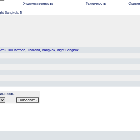
Художественность
Техничность
Оригин
ht Bangkok. 5
соты 100 метров
,
Thailand
,
Bangkok
,
night Bangkok
льность