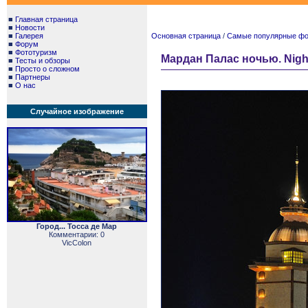
■
Главная страница
■
Новости
■
Галерея
Основная страница
/
Самые популярные фото
■
Форум
■
Фототуризм
Мардан Палас ночью. Night
■
Тесты и обзоры
■
Просто о сложном
■
Партнеры
■
О нас
Случайное изображение
Город... Тосса де Мар
Комментарии: 0
VicColon