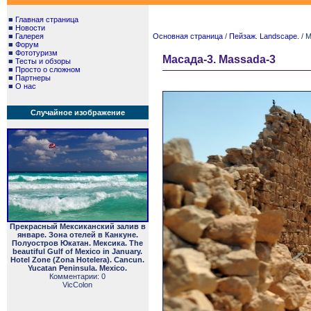
■
Главная страница
■
Новости
■
Галерея
Основная страница
/
Пейзаж. Landscape.
/ М
■
Форум
■
Фототуризм
Масада-3. Massada-3
■
Тесты и обзоры
■
Просто о сложном
■
Партнеры
■
О нас
Случайное изображение
Прекрасный Мексиканский залив в
январе. Зона отелей в Канкуне.
Полуостров Юкатан. Мексика. The
beautiful Gulf of Mexico in January.
Hotel Zone (Zona Hotelera). Cancun.
Yucatan Peninsula. Mexico.
Комментарии: 0
VicColon