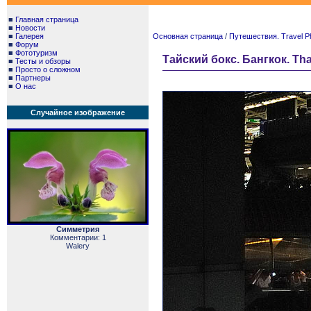
■
Главная страница
■
Новости
■
Галерея
Основная страница
/
Путешествия. Travel P
■
Форум
■
Фототуризм
Тайский бокс. Бангкок. Tha
■
Тесты и обзоры
■
Просто о сложном
■
Партнеры
■
О нас
Случайное изображение
Симметрия
Комментарии: 1
Walery