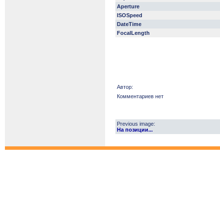
Aperture
ISOSpeed
DateTime
FocalLength
Автор:
Комментариев нет
Previous image:
На позиции...