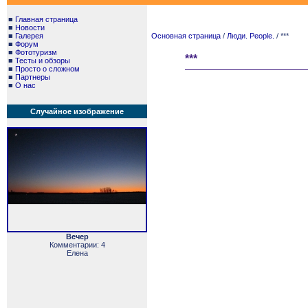
■
Главная страница
■
Новости
■
Галерея
Основная страница
/
Люди. People.
/ ***
■
Форум
■
Фототуризм
***
■
Тесты и обзоры
■
Просто о сложном
■
Партнеры
■
О нас
Случайное изображение
Вечер
Комментарии: 4
Елена