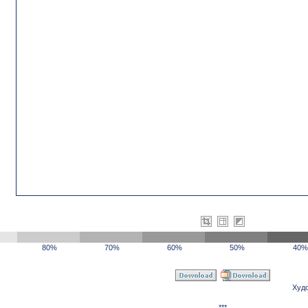
80%
70%
60%
50%
40%
Худ
***