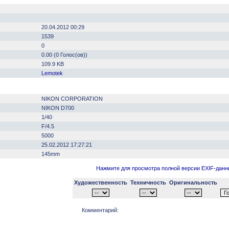
20.04.2012 00:29
1539
0
0.00 (0 Голос(ов))
109.9 KB
Lemotek
NIKON CORPORATION
NIKON D700
1/40
F/4.5
5000
25.02.2012 17:27:21
145mm
Нажмите для просмотра полной версии EXIF-дан
Художественность
Техничность
Оригинальность
Комментарий: