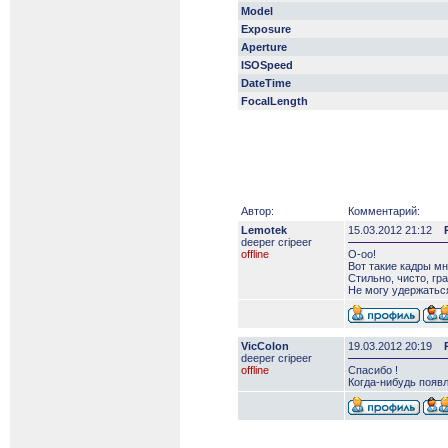
Model
Exposure
Aperture
ISOSpeed
DateTime
FocalLength
Автор:
Комментарий:
Lemotek
15.03.2012 21:12
deeper сripeer
offline
О-оо!
Вот такие кадры мн
Стильно, чисто, гр
Не могу удержаться
VicColon
19.03.2012 20:19
deeper сripeer
offline
Спасибо !
Когда-нибудь появл