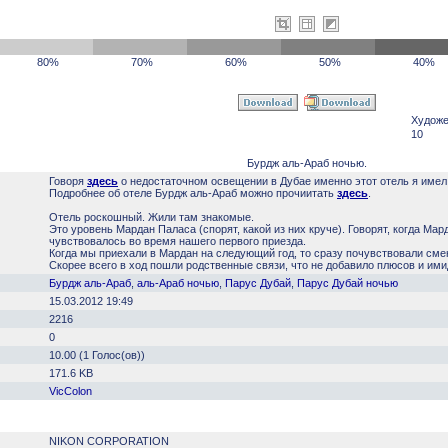
80%
70%
60%
50%
40%
Художе
10
Бурдж аль-Араб ночью.
Говоря
здесь
о недостаточном освещении в Дубае именно этот отель я имел 
Подробнее об отеле Бурдж аль-Араб можно прочиитать
здесь
.
Отель роскошный. Жили там знакомые.
Это уровень Мардан Паласа (спорят, какой из них круче). Говорят, когда Ма
чувствовалось во время нашего первого приезда.
Когда мы приехали в Мардан на следующий год, то сразу почувствовали смен
Скорее всего в ход пошли родственные связи, что не добавило плюсов и им
Бурдж аль-Араб
,
аль-Араб ночью
,
Парус Дубай
,
Парус Дубай ночью
15.03.2012 19:49
2216
0
10.00 (1 Голос(ов))
171.6 KB
VicColon
NIKON CORPORATION