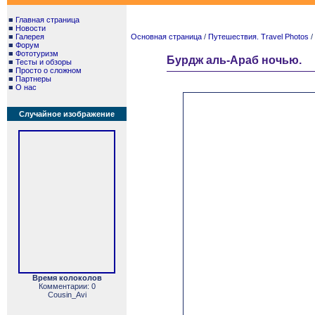
■
Главная страница
■
Новости
■
Галерея
Основная страница
/
Путешествия. Travel Photos
/
■
Форум
■
Фототуризм
Бурдж аль-Араб ночью.
■
Тесты и обзоры
■
Просто о сложном
■
Партнеры
■
О нас
Случайное изображение
Время колоколов
Комментарии: 0
Cousin_Avi