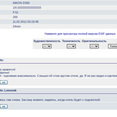
NIKON D300
1/0.033333333333333
F/11
200
11.02.2012 03:19:48
24mm
Нажмите для просмотра полной версии EXIF-данных
Художественность
Техничность
Оригинальность
Re:
е нравятся!
афично!
 - оцениваю максимально. Слышал об этом крутом отеле, да. Я не раз видал и картинки
Re: Lemotek
юсь там снова. Застану момент, надеюсь, когда отель будет с подсветкой.