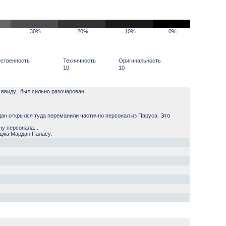
30%
20%
10%
0%
ственность
Техничность
Оригинальность
10
10
ввиду.. был сильно разочарован.
рдан открылся туда переманили частично персонал из Паруса. Это
у персонала...
иджа Мардан Паласу.