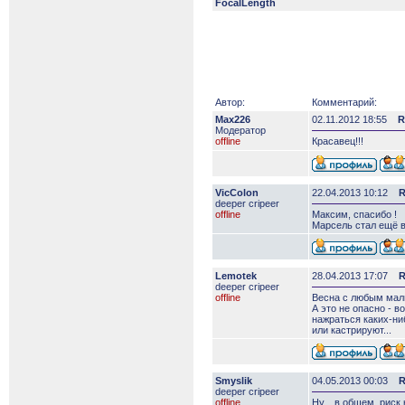
FocalLength
Автор:
Комментарий:
Max226
02.11.2012 18:55
R
Модератор
offline
Красавец!!!
VicColon
22.04.2013 10:12
R
deeper сripeer
offline
Максим, спасибо !
Марсель стал ещё вз
Lemotek
28.04.2013 17:07
R
deeper сripeer
offline
Весна с любым мальч
А это не опасно - 
нажраться каких-ниб
или кастрируют...
Smyslik
04.05.2013 00:03
R
deeper сripeer
offline
Ну... в общем, риск