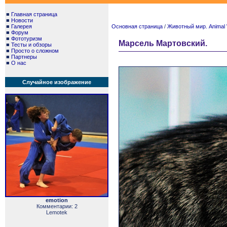
■
Главная страница
■
Новости
■
Галерея
Основная страница
/
Животный мир. Animal 
■
Форум
■
Фототуризм
Марсель Мартовский.
■
Тесты и обзоры
■
Просто о сложном
■
Партнеры
■
О нас
Случайное изображение
emotion
Комментарии: 2
Lemotek