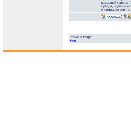
домашний горшок! (
Правда, недавно ко
А кастрация ему не
Previous image:
kisa