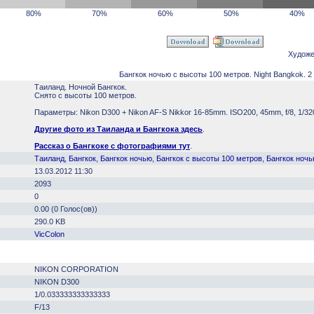
80%
70%
60%
50%
40%
Художе
Бангкок ночью с высоты 100 метров. Night Bangkok. 2
Таиланд. Ночной Бангкок.
Снято с высоты 100 метров.
Параметры: Nikon D300 + Nikon AF-S Nikkor 16-85mm. ISO200, 45mm, f/8, 1/32
Другие фото из Таиланда и Бангкока здесь
.
Рассказ о Бангкоке с фотографиями тут
.
Таиланд
,
Бангкок
,
Бангкок ночью
,
Бангкок с высоты 100 метров
,
Бангкок ночь
13.03.2012 11:30
2093
0
0.00 (0 Голос(ов))
290.0 KB
VicColon
NIKON CORPORATION
NIKON D300
1/0.033333333333333
F/13