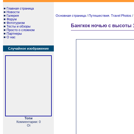
■
Главная страница
■
Новости
■
Галерея
Основная страница
/
Путешествия. Travel Photos
/
■
Форум
■
Фототуризм
Бангкок ночью с высоты 1
■
Тесты и обзоры
■
Просто о сложном
■
Партнеры
■
О нас
Случайное изображение
Топи
Комментарии: 0
Oi