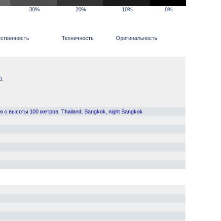
30%
20%
10%
0%
ственность
Техничность
Оригинальность
0.
ю с высоты 100 метров
,
Thailand
,
Bangkok
,
night Bangkok