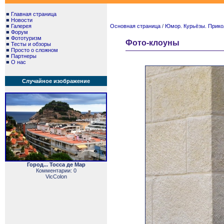
■
Главная страница
■
Новости
■
Галерея
Основная страница
/
Юмор. Курьёзы. Прико
■
Форум
■
Фототуризм
Фото-клоуны
■
Тесты и обзоры
■
Просто о сложном
■
Партнеры
■
О нас
Случайное изображение
Город... Тосса де Мар
Комментарии: 0
VicColon