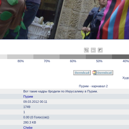
80%
70%
60%
50%
40%
Худ
Пурим - карнавал 2
Вот такие кадры бродили по Иерусалиму в Пурим.
Пурим
09.03.2012 00:11
1749
1
0.00 (0 Голос(ов))
280.3 KB
Chebe