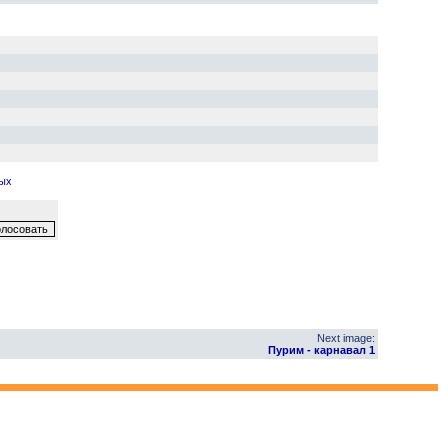
ных
Next image:
Пурим - карнавал 1