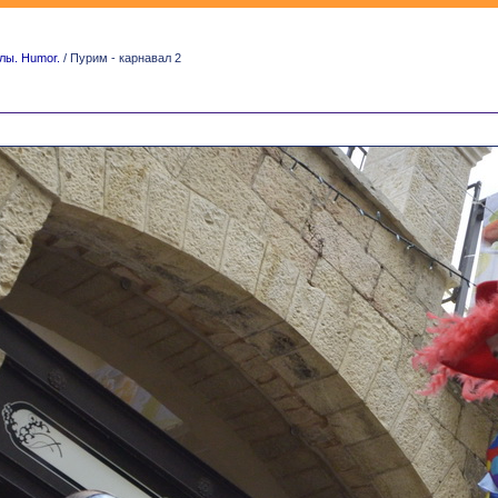
лы. Humor.
/ Пурим - карнавал 2