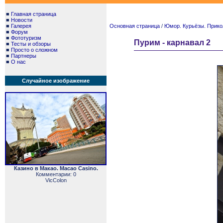
■
Главная страница
■
Новости
■
Галерея
Основная страница
/
Юмор. Курьёзы. Прико
■
Форум
■
Фототуризм
Пурим - карнавал 2
■
Тесты и обзоры
■
Просто о сложном
■
Партнеры
■
О нас
Случайное изображение
Казино в Макао. Macao Casino.
Комментарии: 0
VicColon