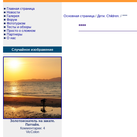
■
Главная страница
■
Новости
■
Галерея
Основная страница
/
Дети. Children.
/ ****
■
Форум
■
Фототуризм
****
■
Тесты и обзоры
■
Просто о сложном
■
Партнеры
■
О нас
Случайное изображение
Золотоискатель на закате.
Паттайя.
Комментарии: 4
VicColon