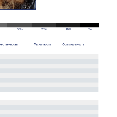
30%
20%
10%
0%
жественность
Техничность
Оригинальность