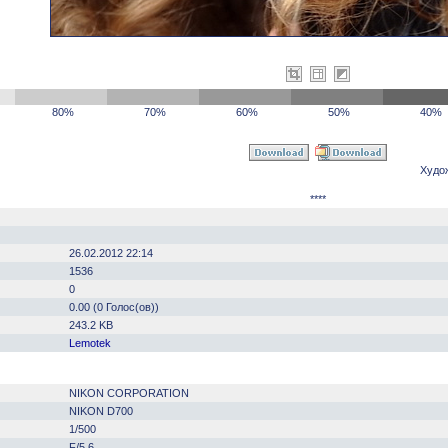
80%
70%
60%
50%
40%
Худо
****
26.02.2012 22:14
1536
0
0.00 (0 Голос(ов))
243.2 KB
Lemotek
NIKON CORPORATION
NIKON D700
1/500
F/5.6