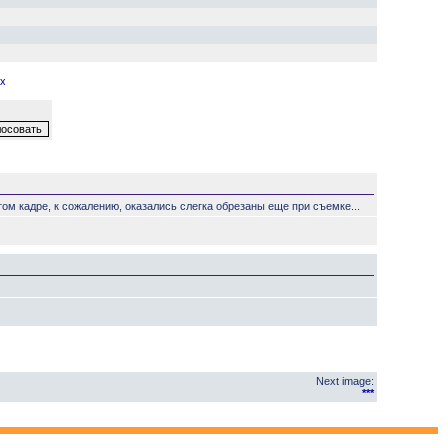
х
том кадре, к сожалению, оказались слегка обрезаны еще при съемке...
Next image:
***