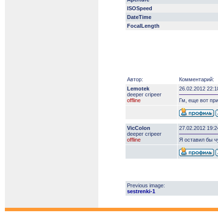
ISOSpeed
DateTime
FocalLength
Автор:
Комментарий:
Lemotek
26.02.2012 22:1
deeper сripeer
offline
Гм, еще вот пр
VicColon
27.02.2012 19:2
deeper сripeer
offline
Я оставил бы чу
Previous image:
sestrenki-1