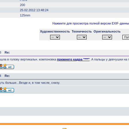
200
25.02.2012 13:48:24
125mm
Нажмите для просмотра полной версии EXIF-данны
Художественность
Техничность
Оригинальность
8
Re:
ишла в голову вертикальн. компоновка
прежнего кадра "***"
. А пальцы у девчушки на 
4
Re:
ть больше...Везде и, в том числе, снизу.