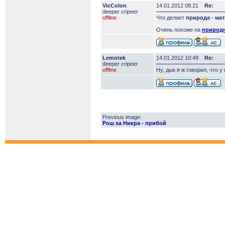
VicColon
14.01.2012 08:21
Re:
deeper сripeer
offline
Что делает
природа - ма
Очень похоже на
природн
Lemotek
14.01.2012 10:49
Re:
deeper сripeer
offline
Ну, дык я ж говорил, что у
Previous image:
Рош ха Никра - прибой