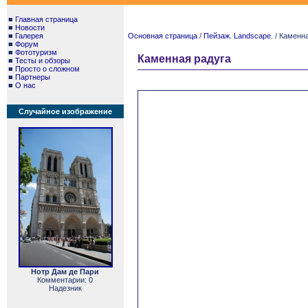
■
Главная страница
■
Новости
■
Галерея
Основная страница
/
Пейзаж. Landscape.
/ Каменна
■
Форум
■
Фототуризм
Каменная радуга
■
Тесты и обзоры
■
Просто о сложном
■
Партнеры
■
О нас
Случайное изображение
Нотр Дам де Пари
Комментарии: 0
Надезник