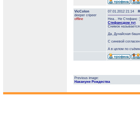
VicColon
07.01.2012 21:14
R
deeper сripeer
offline
Неа... Не Стефанс :)
Стефансдом тут
.
Снимок называется 
Да, Дунайская башн
С синевой согласен.
А в целом по съёмке
Previous image:
Накануне Рождества