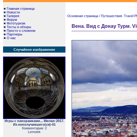
■
Главная страница
■
Новости
■
Галерея
Основная страница
/
Путешествия. Travel P
■
Форум
■
Фототуризм
Вена. Вид с Донау Турм. Vi
■
Тесты и обзоры
■
Просто о сложном
■
Партнеры
■
О нас
Случайное изображение
Игры с панорамками... Милан-2017.
Из неполучившего(ся)-01
Комментарии: 2
Lemotek