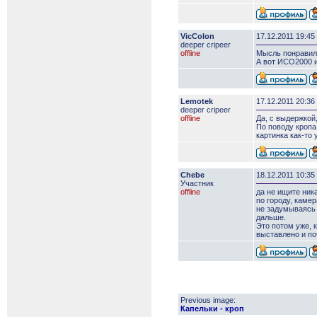
VicColon
17.12.2011 19:45
deeper сripeer
offline
Мысль понравил
А вот ИСО2000 и
Lemotek
17.12.2011 20:36
deeper сripeer
offline
Да, с выдержкой,
По поводу кропа:
картинка как-то
Chebe
18.12.2011 10:35
Участник
offline
да не ищите ник
по городу, камер
не задумываясь 
дальше.
Это потом уже, 
выставлено и по
Previous image:
Капельки - кроп