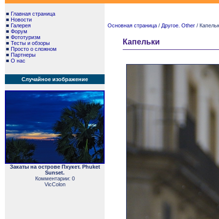
■
Главная страница
■
Новости
■
Галерея
Основная страница
/
Другое. Other
/ Капель
■
Форум
■
Фототуризм
Капельки
■
Тесты и обзоры
■
Просто о сложном
■
Партнеры
■
О нас
Случайное изображение
Закаты на острове Пхукет. Phuket
Sunset.
Комментарии: 0
VicColon