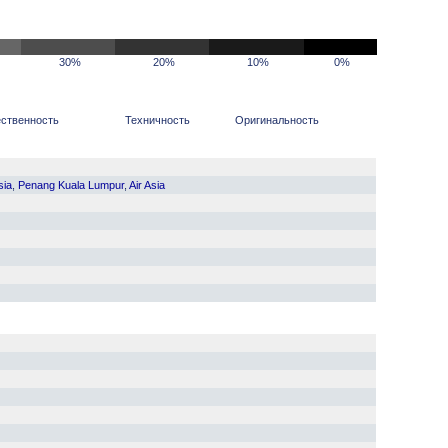
30%
20%
10%
0%
ственность
Техничность
Оригинальность
sia
,
Penang Kuala Lumpur
,
Air Asia