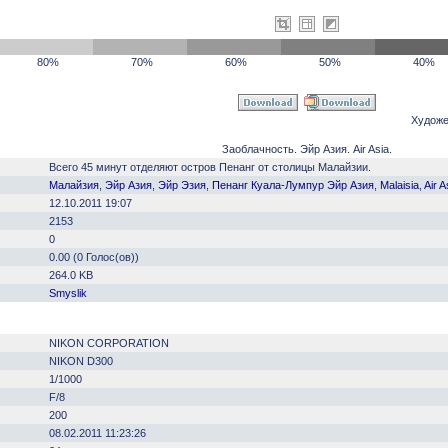
80%
70%
60%
50%
40%
Художе
Заоблачность. Эйр Азия. Air Asia.
Всего 45 минут отделяют остров Пенанг от столицы Малайзии.
Малайзия
,
Эйр Азия
,
Эйр Эзия
,
Пенанг Куала-Лумпур Эйр Азия
,
Malaisia
,
Air A
12.10.2011 19:07
2153
0
0.00 (0 Голос(ов))
264.0 KB
Smyslik
NIKON CORPORATION
NIKON D300
1/1000
F/8
200
08.02.2011 11:23:26