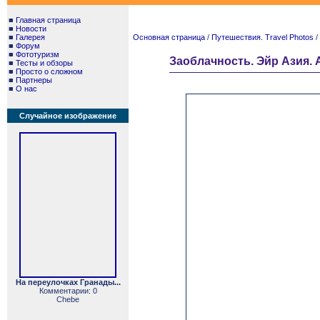
■
Главная страница
■
Новости
■
Галерея
Основная страница
/
Путешествия. Travel Photos
/
■
Форум
■
Фототуризм
Заоблачность. Эйр Азия. Ai
■
Тесты и обзоры
■
Просто о сложном
■
Партнеры
■
О нас
Случайное изображение
На переулочках Гранады...
Комментарии: 0
Chebe