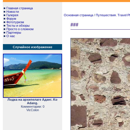
■
Главная страница
■
Новости
■
Галерея
Основная страница
/
Путешествия. Travel P
■
Форум
■
Фототуризм
###
■
Тесты и обзоры
■
Просто о сложном
■
Партнеры
■
О нас
Случайное изображение
Лодка на архипелаге Аданг. Ko
Adang.
Комментарии: 0
VicColon