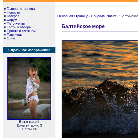
■
Главная страница
■
Новости
■
Галерея
Основная страница
/
Природа. Nature.
/ Балтийско
■
Форум
■
Фототуризм
Балтийское море
■
Тесты и обзоры
■
Просто о сложном
■
Партнеры
■
О нас
Случайное изображение
Вот я какая!
Комментарии: 3
Garri2006