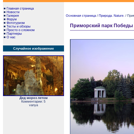
■
Главная страница
■
Новости
■
Галерея
Основная страница
/
Природа. Nature.
/ При
■
Форум
■
Фототуризм
Приморский парк Победы 
■
Тесты и обзоры
■
Просто о сложном
■
Партнеры
■
О нас
Случайное изображение
Дед мороз летом
Комментарии: 5
vanya