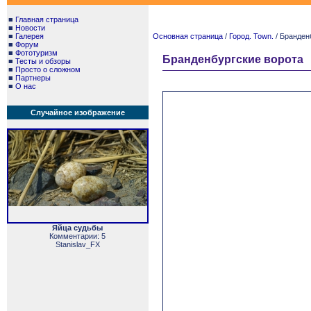
■
Главная страница
■
Новости
■
Галерея
Основная страница
/
Город. Town.
/ Бранден
■
Форум
■
Фототуризм
Бранденбургские ворота
■
Тесты и обзоры
■
Просто о сложном
■
Партнеры
■
О нас
Случайное изображение
Яйца судьбы
Комментарии: 5
Stanislav_FX