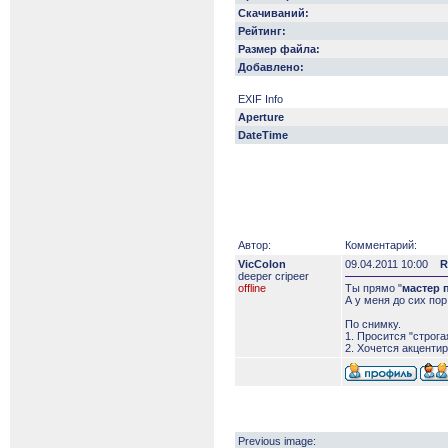
Скачиваний:
Рейтинг:
Размер файла:
Добавлено:
EXIF Info
Aperture
DateTime
Автор:
Комментарий:
VicColon
09.04.2011 10:00
R
deeper сripeer
offline
Ты прямо "
мастер 
А у меня до сих по
По снимку.
1. Просится "строга
2. Хочется акцентир
Previous image: