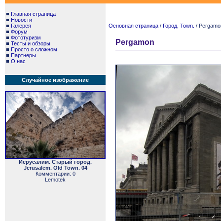
■
Главная страница
■
Новости
■
Галерея
Основная страница
/
Город. Town.
/ Pergamo
■
Форум
■
Фототуризм
Pergamon
■
Тесты и обзоры
■
Просто о сложном
■
Партнеры
■
О нас
Случайное изображение
Иерусалим. Старый город.
Jerusalem. Old Town. 04
Комментарии: 0
Lemotek