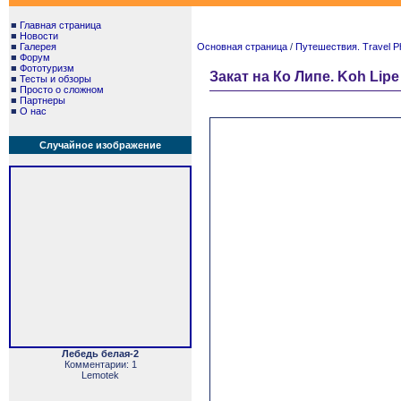
■
Главная страница
■
Новости
■
Галерея
Основная страница
/
Путешествия. Travel P
■
Форум
■
Фототуризм
Закат на Ко Липе. Koh Lipe
■
Тесты и обзоры
■
Просто о сложном
■
Партнеры
■
О нас
Случайное изображение
Лебедь белая-2
Комментарии: 1
Lemotek