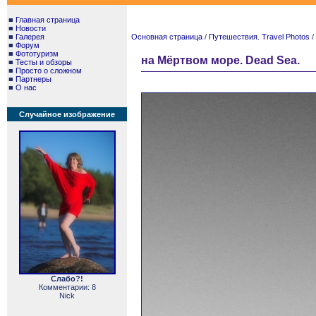
■
Главная страница
■
Новости
■
Галерея
Основная страница
/
Путешествия. Travel Photos
/
■
Форум
■
Фототуризм
на Мёртвом море. Dead Sea.
■
Тесты и обзоры
■
Просто о сложном
■
Партнеры
■
О нас
Случайное изображение
Слабо?!
Комментарии: 8
Nick