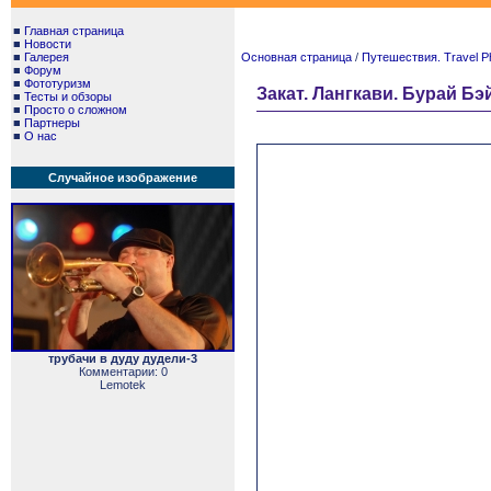
■
Главная страница
■
Новости
■
Галерея
Основная страница
/
Путешествия. Travel P
■
Форум
■
Фототуризм
Закат. Лангкави. Бурай Бэй
■
Тесты и обзоры
■
Просто о сложном
■
Партнеры
■
О нас
Случайное изображение
трубачи в дуду дудели-3
Комментарии: 0
Lemotek