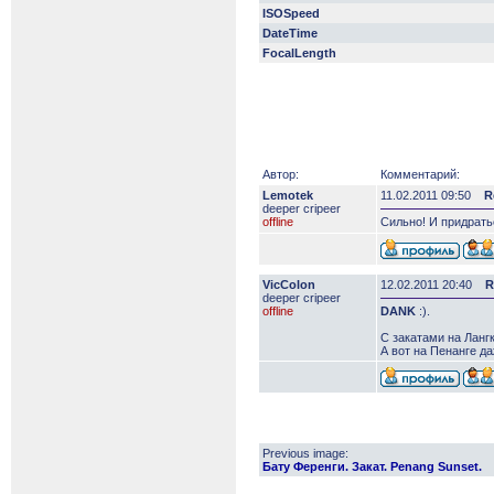
ISOSpeed
DateTime
FocalLength
Автор:
Комментарий:
Lemotek
11.02.2011 09:50
R
deeper сripeer
offline
Сильно! И придратьс
VicColon
12.02.2011 20:40
R
deeper сripeer
offline
DANK
:).
С закатами на Лангк
А вот на Пенанге да
Previous image:
Бату Ференги. Закат. Penang Sunset.