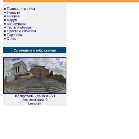
■
Главная страница
■
Новости
■
Галерея
■
Форум
■
Фототуризм
■
Тесты и обзоры
■
Просто о сложном
■
Партнеры
■
О нас
Случайное изображение
Вoгнутость (пано-0177)
Комментарии: 0
Lemotek