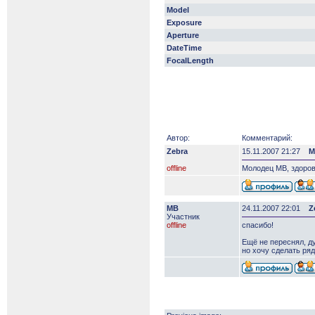
Model
Exposure
Aperture
DateTime
FocalLength
Автор:
Комментарий:
Zebra
15.11.2007 21:27
М
offline
Молодец МВ, здоров
MB
24.11.2007 22:01
Z
Участник
offline
спасибо!
Ещё не переснял, д
но хочу сделать ряд