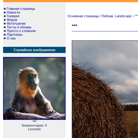
■
Главная страница
■
Новости
■
Галерея
Основная страница
/
Пейзаж. Landscape.
/ **
■
Форум
■
Фототуризм
***
■
Тесты и обзоры
■
Просто о сложном
■
Партнеры
■
О нас
Случайное изображение
***
Комментарии: 0
Lemotek