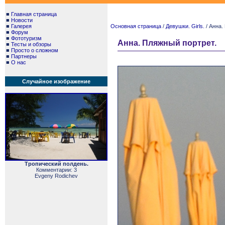
■
Главная страница
■
Новости
■
Галерея
Основная страница
/
Девушки. Girls.
/ Анна.
■
Форум
■
Фототуризм
Анна. Пляжный портрет.
■
Тесты и обзоры
■
Просто о сложном
■
Партнеры
■
О нас
Случайное изображение
Тропический полдень.
Комментарии: 3
Evgeny Rodichev