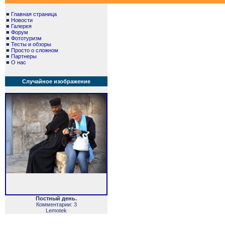
■
Главная страница
■
Новости
■
Галерея
■
Форум
■
Фототуризм
■
Тесты и обзоры
■
Просто о сложном
■
Партнеры
■
О нас
Случайное изображение
Постный день.
Комментарии: 3
Lemotek