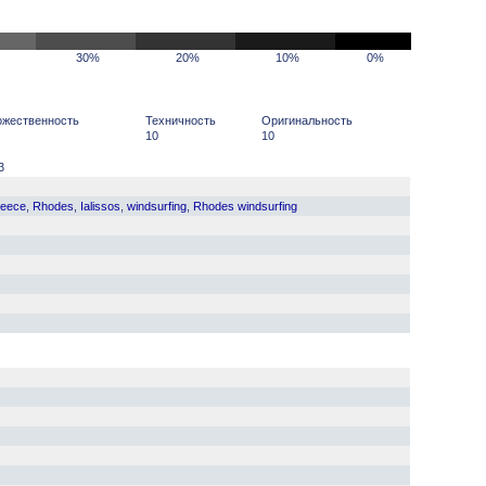
30%
20%
10%
0%
ожественность
Техничность
Оригинальность
10
10
3
eece
,
Rhodes
,
Ialissos
,
windsurfing
,
Rhodes windsurfing