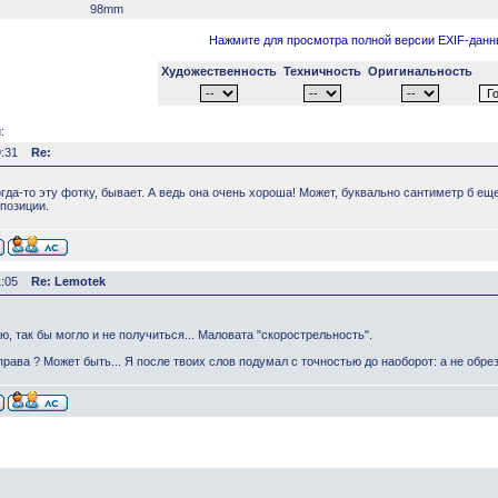
98mm
Нажмите для просмотра полной версии EXIF-дан
Художественность
Техничность
Оригинальность
:
9:31
Re:
гда-то эту фотку, бывает. А ведь она очень хороша! Может, буквально сантиметр б еще
позиции.
1:05
Re: Lemotek
ю, так бы могло и не получиться... Маловата "скорострельность".
рава ? Может быть... Я после твоих слов подумал с точностью до наоборот: а не обре