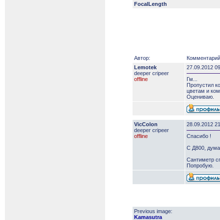
FocalLength
Автор:
Комментарий
Lemotek
27.09.2012 0
deeper сripeer
offline
Гм...
Пропустил ко
цветам и ком
Оцениваю.
VicColon
28.09.2012 2
deeper сripeer
offline
Спасибо !
С Д800, дума
Сантиметр сп
Попробую.
Previous image:
Kamasutra