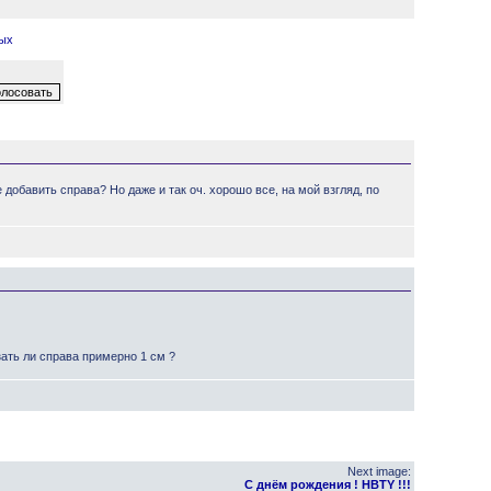
ных
 добавить справа? Но даже и так оч. хорошо все, на мой взгляд, по
зать ли справа примерно 1 см ?
Next image:
С днём рождения ! HBTY !!!