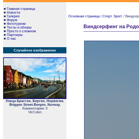
■
Главная страница
■
Новости
■
Галерея
Основная страница
/
Спорт. Sport.
/ Виндсер
■
Форум
■
Фототуризм
Виндсерфинг на Родос
■
Тесты и обзоры
■
Просто о сложном
■
Партнеры
■
О нас
Случайное изображение
Улица Бригген. Берген. Норвегия.
Briggen Street.Bergen. Norway.
Комментарии: 0
VicColon