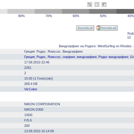
80%
70%
60%
50%
40%
Худ
10
Виндсерфинг на Родосе. WindSurfing on Rhodes. 
Греция. Родос. Ялиссос. Виндсерфинг.
Греция
,
Родос
,
Ялиссос
,
серфинг
,
виндсерфинг
,
Родос виндсерфинг
,
Gr
17.09.2010 22:46
2261
2
10.00 (1 Голос(ов))
269.4 KB
VicColon
NIKON CORPORATION
NIKON D300
1/500
F/5.6
200
13.09.2010 16:14:09