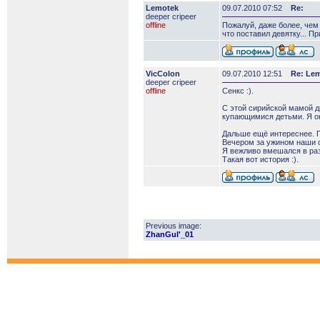
Lemotek
09.07.2010 07:52
Re:
deeper сripeer
offline
Пожалуй, даже более, чем
что поставил девятку... П
VicColon
09.07.2010 12:51
Re: Le
deeper сripeer
offline
Сенкс :).
С этой сирийской мамой д
купающимися детьми. Я ок
Дальше ещё интереснее. П
Вечером за ужином наши с
Я вежливо вмешался в разг
Такая вот история :).
Previous image:
ZhanGul'_01