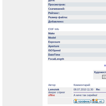
Дата:
Просмотров:
Скачиваний:
Рейтинг:
Размер файла:
Добавлено:
EXIF Info
Make
Model
Exposure
Aperture
ISOSpeed
DateTime
FocalLength
Н
Художес
Автор:
Комментарий:
Lemotek
08.07.2010 11:30
Re:
deeper сripeer
offline
А ниче так сирийка!