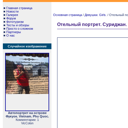
■
Главная страница
■
Новости
■
Галерея
Основная страница
/
Девушки. Girls.
/ Отельный по
■
Форум
■
Фототуризм
Отельный портрет. Суриджан.
■
Тесты и обзоры
■
Просто о сложном
■
Партнеры
■
О нас
Случайное изображение
Автопортрет на острове
Фукуок. Vietnam. Phu Quoc.
Комментарии: 1
VicColon