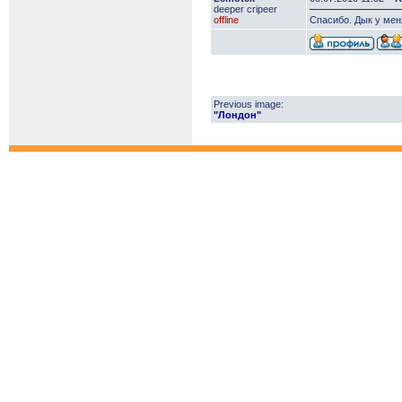
deeper сripeer
offline
Спасибо. Дык у меня
Previous image:
"Лондон"