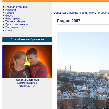
■
Главная страница
■
Новости
■
Галерея
Основная страница
/
Город. Town.
/ Prague-
■
Форум
■
Фототуризм
Prague-2007
■
Тесты и обзоры
■
Просто о сложном
■
Партнеры
■
О нас
Случайное изображение
Zабавы молодых
Комментарии: 2
Stanislav_FX