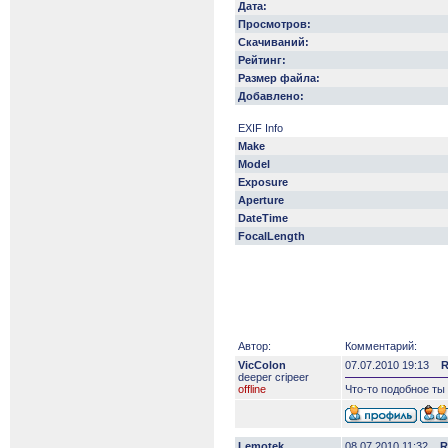
Дата:
Просмотров:
Скачиваний:
Рейтинг:
Размер файла:
Добавлено:
EXIF Info
Make
Model
Exposure
Aperture
DateTime
FocalLength
Автор:
Комментарий:
VicColon
07.07.2010 19:13
R
deeper сripeer
offline
Что-то подобное ты 
Lemotek
08.07.2010 11:32
R