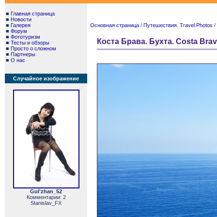
■
Главная страница
■
Новости
■
Галерея
Основная страница
/
Путешествия. Travel Photos
/
■
Форум
■
Фототуризм
Коста Брава. Бухта. Costa Brav
■
Тесты и обзоры
■
Просто о сложном
■
Партнеры
■
О нас
Случайное изображение
Gul'zhan_52
Комментарии: 2
Stanislav_FX