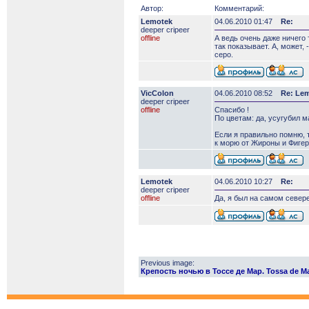
Автор:
Комментарий:
Lemotek
04.06.2010 01:47
Re:
deeper сripeer
offline
А ведь очень даже ничего 
так показывает. А, может,
серо.
VicColon
04.06.2010 08:52
Re: Le
deeper сripeer
offline
Спасибо !
По цветам: да, усугубил 
Если я правильно помню, 
к морю от Жироны и Фигера
Lemotek
04.06.2010 10:27
Re:
deeper сripeer
offline
Да, я был на самом севере
Previous image:
Крепость ночью в Тоссе де Мар. Tossa de Ma