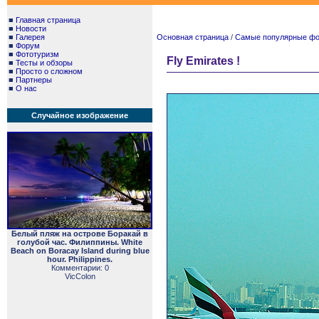
■
Главная страница
■
Новости
■
Галерея
Основная страница
/
Самые популярные фото
■
Форум
■
Фототуризм
Fly Emirates !
■
Тесты и обзоры
■
Просто о сложном
■
Партнеры
■
О нас
Случайное изображение
Белый пляж на острове Боракай в
голубой час. Филиппины. White
Beach on Boracay Island during blue
hour. Philippines.
Комментарии: 0
VicColon