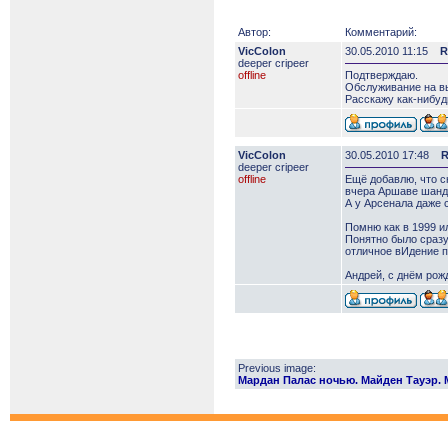
Автор:
Комментарий:
VicColon
30.05.2010 11:15
R
deeper сripeer
offline
Подтверждаю.
Обслуживание на в
Расскажу как-нибудь
VicColon
30.05.2010 17:48
R
deeper сripeer
offline
Ещё добавлю, что с
вчера Аршаве шанда
А у Арсенала даже 
Помню как в 1999 ил
Понятно было сразу
отличное вИдение п
Андрей, с днём рож
Previous image:
Мардан Палас ночью. Майден Тауэр. M