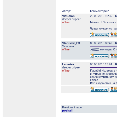
Автор:
Комментарий:
VicColon
29.05.2010 10:35
R
deeper сripeer
offline
Момент ! За что я 
Чувак конкретно при
Stanislav_FX
08.06.2010 08:46
R
Участник
offline
:-))))))) молодца! 
Lemotek
08.06.2010 13:24
R
deeper сripeer
offline
Пасиба! Ну, ведь э
внутренних моторчи
стало крутить эту 
клюет.
Вот, скоро его и на
Previous image:
poehali!