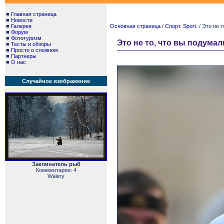
■
Главная страница
■
Новости
■
Галерея
Основная страница
/
Спорт. Sport.
/ Это не т
■
Форум
■
Фототуризм
Это не то, что вы подумал
■
Тесты и обзоры
■
Просто о сложном
■
Партнеры
■
О нас
Случайное изображение
Заклинатель рыб
Комментарии: 4
Walery