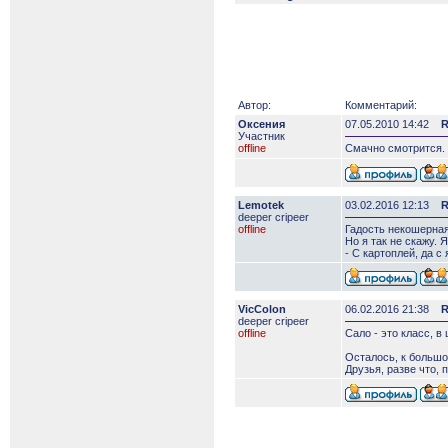
Автор:
Комментарий:
Оксения
07.05.2010 14:42
R
Участник
offline
Смачно смотрится.
Lemotek
03.02.2016 12:13
R
deeper сripeer
offline
Гадость некошерная
Но я так не скажу. Я
- С картоплей, да с
VicColon
06.02.2016 21:38
R
deeper сripeer
offline
Сало - это класс, в
Осталось, к большо
Друзья, разве что, 