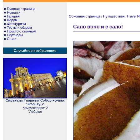
■
Главная страница
■
Новости
■
Галерея
Основная страница
/
Путешествия. Travel P
■
Форум
■
Фототуризм
Сало воно и е сало!
■
Тесты и обзоры
■
Просто о сложном
■
Партнеры
■
О нас
Случайное изображение
Сиракузы. Главный Собор ночью.
Siracusy. 2
Комментарии: 2
VicColon