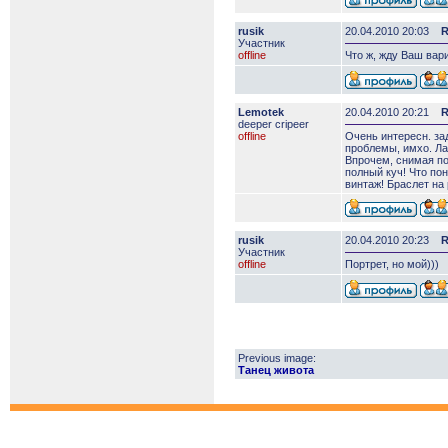
rusik
20.04.2010 20:03
R
Участник
offline
Что ж, жду Ваш вар
Lemotek
20.04.2010 20:21
R
deeper сripeer
offline
Очень интересн. за
проблемы, имхо. Ла
Впрочем, снимая по
полный куч! Что пон
винтаж! Браслет на
rusik
20.04.2010 20:23
R
Участник
offline
Портрет, но мой)))
Previous image:
Танец живота