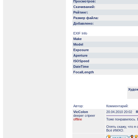
Просмотров:
Скачиваний:
Рейтинг:
Размер файла:
Добавлено:
EXIF Info
Make
Model
Exposure
Aperture
ISOSpeed
DateTime
FocalLength
Худо
Автор:
Комментарий:
VicColon
20.04.2010 20:02
R
deeper сripeer
offline
Тоже понравилось. 
Опять скажу, что я 
Всё ИМХО.