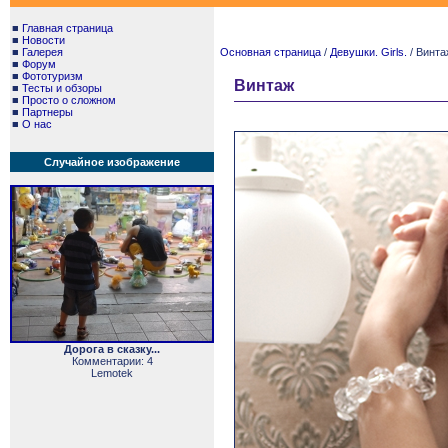
■
Главная страница
■
Новости
■
Галерея
Основная страница
/
Девушки. Girls.
/ Винта
■
Форум
■
Фототуризм
Винтаж
■
Тесты и обзоры
■
Просто о сложном
■
Партнеры
■
О нас
Случайное изображение
Дорога в сказку...
Комментарии: 4
Lemotek